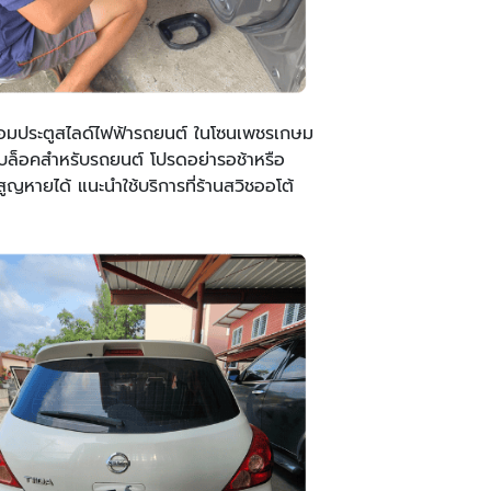
นซ่อมประตูสไลด์ไฟฟ้ารถยนต์ ในโซนเพชรเกษม
บล็อคสำหรับรถยนต์ โปรดอย่ารอช้าหรือ
ญหายได้ แนะนำใช้บริการที่ร้านสวิชออโต้