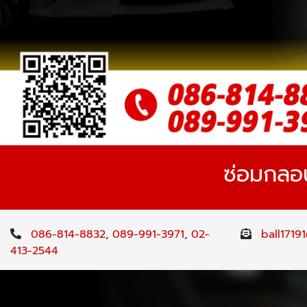
ซ่อมกลอน
086-814-8832
,
089-991-3971
,
02-
ball1719
413-2544