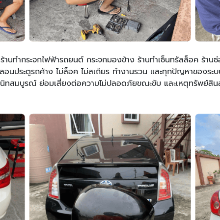
น ร้านทํากระจกไฟฟ้ารถยนต์ กระจกมองข้าง ร้านทําเซ็นทรัลล็อค ร้า
ลอนประตูรถค้าง ไม่ล็อค ไม่สเถียร ทำงานรวน และทุกปัญหาของระบ
ิทสมบูรณ์ ย่อมเสี่ยงต่อความไม่ปลอดภัยขณะขับ และเหตุทรัพย์สินสู