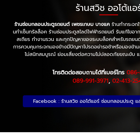
ร้านสวิช ออโต้แอร
ร้านซ่อมกลอนประตูรถยนต์ เพชรเกษม บางแค
ร้านทํากระจกไ
นทําเซ็นทรัลล็อค ร้านซ่อมประตูสไลด์ไฟฟ้ารถยนต์ รับแก้ไขอา
สเถียร ทำงานรวน และทุกปัญหาของระบบล็อคสำหรับรถยนต
การควบคุมกระจกมองข้างมีปัญหาโปรดอย่ารอช้าหรือมองข้ามค
ไม่สนิทสมบูรณ์ ย่อมเสี่ยงต่อความไม่ปลอดภัยขณะขับ แ
โทรติดต่อสอบถามได้ที่เบอร์โทร
086-
089-991-3971
,
02-413-25
Facebook : ร้านสวิช ออโต้แอร์ ซ่อมกลอนประตู แ