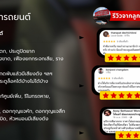
้ารถยนต์
ต์
ูตก, ประตูปิดยาก
ิงขาด, เฟืองยกกระจกเสีย, ราง
กดพับแล้วมีเสียงดัง ฯลฯ
ตูล็อคได้บ้างไม่ได้บ้าง
ศูนย์เพิ่ม, รีโมทรถหาย,
ก, ดอกกุญแจหัก, ดอกกุญแจสึก
ิด, หัวหมอนมีเสียงดัง